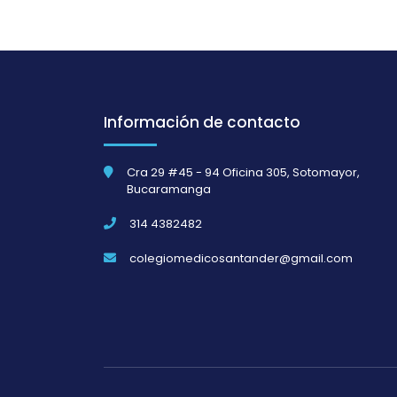
Información de contacto
Cra 29 #45 - 94 Oficina 305, Sotomayor,
Bucaramanga
314 4382482
colegiomedicosantander@gmail.com